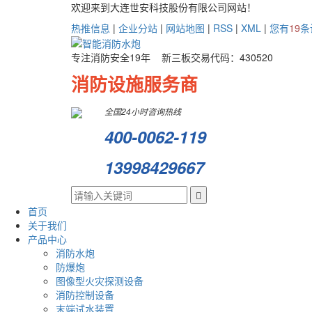
欢迎来到大连世安科技股份有限公司网站！
热推信息
|
企业分站
|
网站地图
|
RSS
|
XML
|
您有
19
条
专注消防安全19年 新三板交易代码：430520
消防设施服务商
全国24小时咨询热线
400-0062-119
13998429667
首页
关于我们
产品中心
消防水炮
防爆炮
图像型火灾探测设备
消防控制设备
末端试水装置